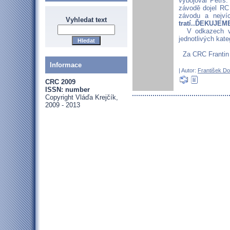
vybojoval Petrs
závodě dojel RC
závodu a nejv
Vyhledat text
tratí..ĎEKUJEME
V odkazech vle
jednotlivých kat
Za CRC Frantin
Informace
| Autor:
František Do
CRC 2009
ISSN: number
Copyright Vláďa Krejčík,
2009 - 2013