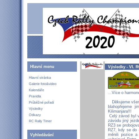
Hlavní menu
Výsledky - VI. 
Hlavní stránka
Galerie foto&video
Kalendáře
...Více o harmo
Pravidla
Děkujeme všem j
Průběžné pořadí
blahopřejeme j
Výsledky
Kilimanjara!!!
Odkazy
Celý závod byl v
závodu jiný jezd
RC Rally Timer
RZ3 se probojova
RZ7, kdy se do 
měnili pozice a
Vyhledávání